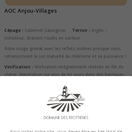
AOC Anjou-Villages
-
Cépage :
Cabernet Sauvignon
Terroir :
Argilo –
Schisteux, Graviers roulés en surface
Robe rouge grenat avec les reflets violines presque noirs
retranscrivent la sur maturité du millésime et sa puissance !
Vinification :
Vinification intégralement réalisée en fût de
chêne. Macération sur plus de 60 jours dans des barriques
de 500l en vinification intégrale.
Commentaire de dégustation par Jean-Michel Monnier :
Cliquez ici
----------------------------------------------------------------------------
-------------------------------
Pour visiter notre site, vous devez être en âge légal de