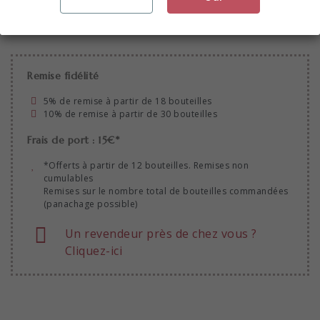
Ajouter au panier
Remise fidélité
5% de remise à partir de 18 bouteilles
10% de remise à partir de 30 bouteilles
Frais de port : 15€*
*Offerts à partir de 12 bouteilles. Remises non
cumulables
Remises sur le nombre total de bouteilles commandées
(panachage possible)
Un revendeur près de chez vous ?
Cliquez-ici